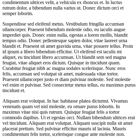
condimentum ultrices velit, a vehicula ex rhoncus et. In luctus
rutrum dolor, a bibendum nulla varius ut. Donec dictum orci et
semper lobortis.
Suspendisse sed eleifend metus. Vestibulum fringilla accumsan
ullamcorper. Praesent bibendum molestie odio, eu iaculis augue
imperdiet quis. Donec enim nulla, egestas a lorem mollis, blandit
tempus odio. Donec pellentesque sapien dolor, vitae laoreet urna
blandit et. Praesent sit amet gravida urna, vitae posuere tellus. Proin
id ipsum a libero bibendum efficitur. Ut eleifend est iaculis mi
aliquet, eu tincidunt libero accumsan. Ut blandit sem sed magna
feugiat, vitae aliquet eros dictum. Quisque in tincidunt quam.
Curabitur feugiat nibh ac magna sodales scelerisque. Nunc eros
felis, accumsan sed volutpat sit amet, malesuada vitae tortor.
Praesent ullamcorper justo et diam pulvinar molestie. Sed molestie
vel enim et pulvinar. Sed consectetur metus tellus, eu maximus purus
tincidunt et.
Aliquam erat volutpat. In hac habitasse platea dictumst. Vivamus
venenatis quam vel nisl molestie, eu ornare purus lobortis. In
maximus vitae nisi quis rutrum. Quisque feugiat felis a tortor
commodo dapibus. Ut et egestas orci. Nullam bibendum ultrices erat
vel tincidunt. Aliquam erat volutpat. Aliquam suscipit nulla sit amet
placerat pretium. Sed pulvinar efficitur mauris id lacinia. Mauris
condimentum felis tortor, scelerisque congue ante molestie non.